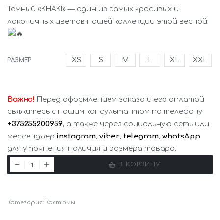
Темный «KHAKI» — один из самых красивых и
лаконичных цветов нашей коллекции этой весной
XS
S
M
L
XL
XXL
РАЗМЕР
Важно!
Перед оформлением заказа и его оплатой
свяжитесь с нашим консультантом по телефону
+375255200959
, а также через социальную сеть или
мессенджер
instagram
,
viber
,
telegram
,
whatsApp
для уточнения наличия и размера товара.
В КОРЗИНУ
Категория:
Костюмы