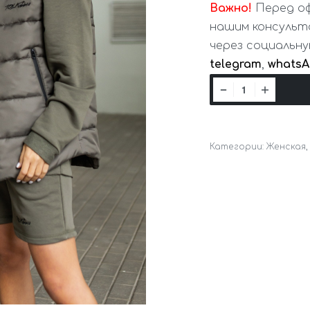
Важно!
Перед оф
нашим консульт
через социальн
telegram
,
whats
Категории:
Женская