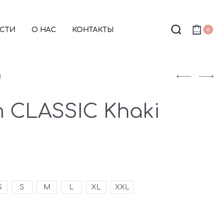
СТИ
О НАС
КОНТАКТЫ
0
Ы
 CLASSIC Khaki
S
S
M
L
XL
XXL