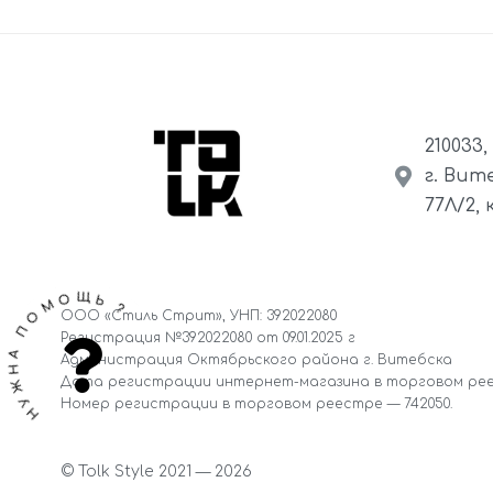
210033
г. Вит
77Л/2,
ЖНА ПОМОЩЬ ?
ООО «Стиль Стрит», УНП: 392022080
Регистрация №392022080 от 09.01.2025 г
Администрация Октябрьского района г. Витебска
Дата регистрации интернет-магазина в торговом реестр
Номер регистрации в торговом реестре — 742050.
© Tolk Style 2021 — 2026