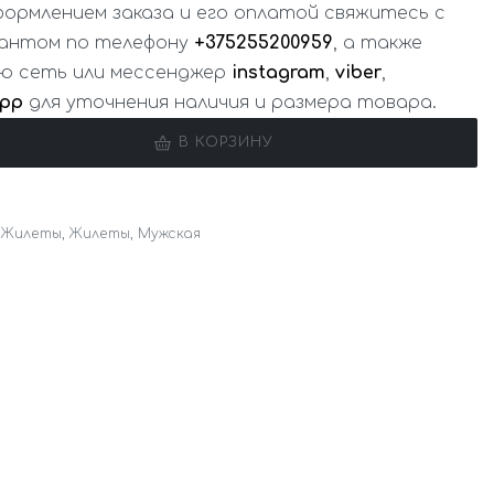
ормлением заказа и его оплатой свяжитесь с
антом по телефону
+375255200959
, а также
ую сеть или мессенджер
instagram
,
viber
,
App
для уточнения наличия и размера товара.
В КОРЗИНУ
,
Жилеты
,
Жилеты
,
Мужская