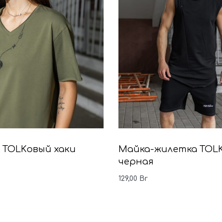
 TOLKовый хаки
Майка-жилетка TOL
черная
129,00
Br