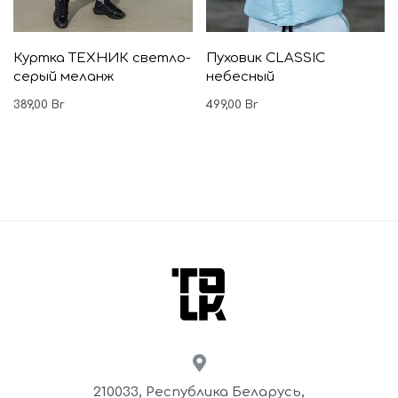
Куртка ТЕХНИК светло-
Пуховик CLASSIC
серый меланж
небесный
389,00
Br
499,00
Br
210033, Республика Беларусь,