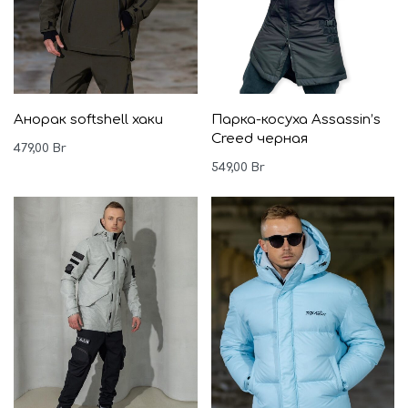
Анорак softshell хаки
Парка-косуха Assassin’s
Creed черная
479,00
Br
549,00
Br